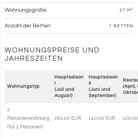
Wohnungsgröße:
27 M²
Anzahl der Betten:
1 BETTEN
WOHNUNGSPREISE UND
JAHRESZEITEN
Hauptsaison
Hauptsaison
Rests
I
II
Wohnungstyp
(April,
(Juli und
(Juni und
Oktob
August)
September)
2
Personenwohnung
160,00 EUR
140,00 EUR
120,0
(für 2 Personen)