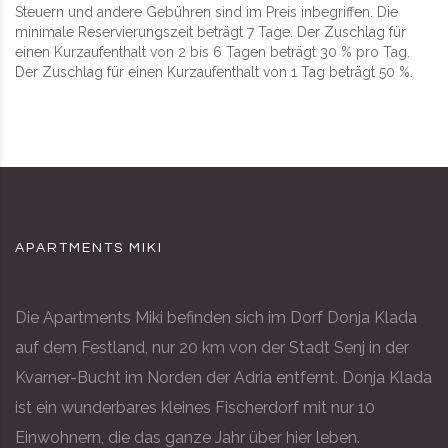
Steuern und andere Gebühren sind im Preis inbegriffen. Die
minimale Reservierungszeit beträgt 7 Tage. Der Zuschlag für
einen Kurzaufenthalt von 2 bis 6 Tagen beträgt 30 % pro Tag.
Der Zuschlag für einen Kurzaufenthalt von 1 Tag beträgt 50 %.
APARTMENTS MIKI
Die Apartments Miki befinden sich im Dorf Donja Klada
auf dem Festland, nur 20 km von der Stadt Senj in der
Kvarner-Bucht im Norden der Adria entfernt. Donja Klada
ist ein wunderbares kleines Fischerdorf mit nur 10
Einwohnern, die das ganze Jahr über hier leben.