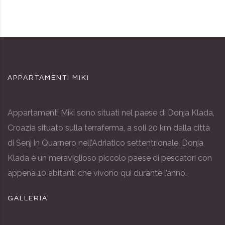
APPARTAMENTI MIKI
Appartamenti Miki sono situati nel paese di Donja Klada,
Croazia situato sulla terraferma, a soli 20 km dalla città
di Senj in Quarnero nell’Adriatico settentrionale. Donja
Klada è un meraviglioso piccolo paese di pescatori con
appena 10 abitanti che vivono qui durante l’anno.
GALLERIA